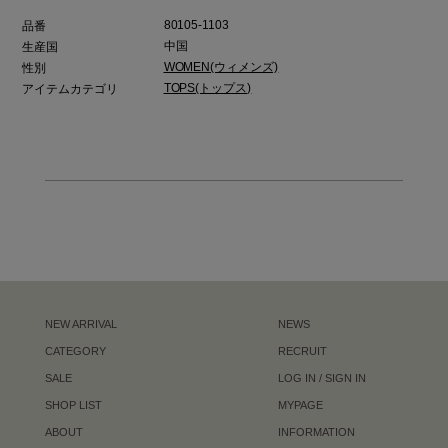
80105-1103
品番
中国
生産国
WOMEN(ウィメンズ)
性別
TOPS(トップス)
アイテムカテゴリ
NEW ARRIVAL
NEWS
CATEGORY
RECRUIT
SALE
LOG IN / SIGN IN
SHOP LIST
MYPAGE
ABOUT
INFORMATION