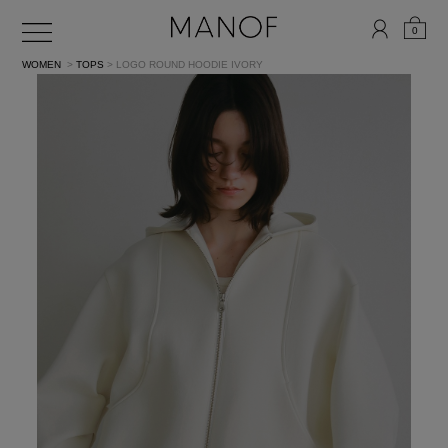
0
WOMEN
>
TOPS
> LOGO ROUND HOODIE
IVORY