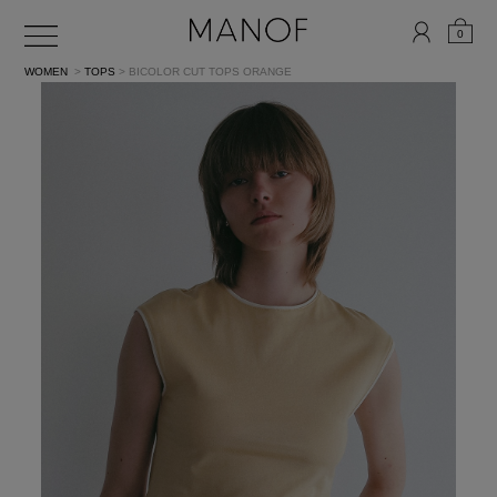
0
WOMEN
>
TOPS
> BICOLOR CUT TOPS
ORANGE