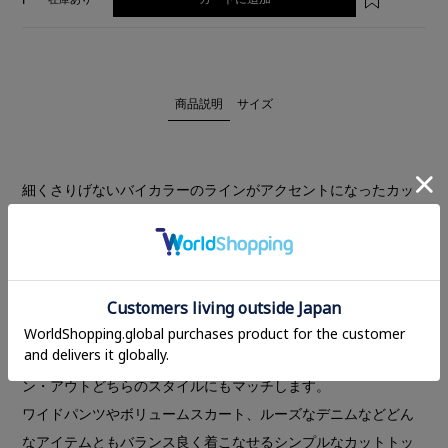
商品説明
サイズ
細くさりげないバイカラーのラインがアクセントになったカッ
トトップス。
ノースリーブとフレンチスリーブの間くらいの肩に少しかかる
くらいの袖丈がヘルシーかつモードな印象に。
ハイゲージで編み立てたカット素材は、綿のナチュラルな風合
いを残しつつ、ハリと光沢感のある生地。
コンパクトで腰位置にフィットする絶妙な丈感は、ボトムイ
ン・アウトどちらのスタイルにもマッチします。
ワイドパンツやボリュームスカート、ルーズなデニムなどどん
なアイテムともバランス良く着こなせるシンプルなカットトッ