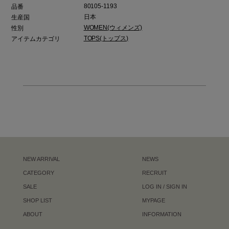
80105-1193
品番
日本
生産国
WOMEN(ウィメンズ)
性別
TOPS(トップス)
アイテムカテゴリ
NEW ARRIVAL
NEWS
CATEGORY
RECRUIT
SALE
LOG IN / SIGN IN
SHOP LIST
MYPAGE
ABOUT
INFORMATION