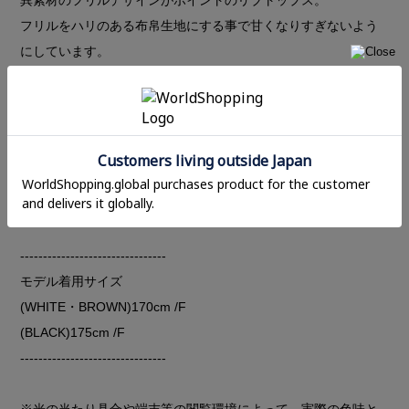
フリルをハリのある布帛生地にする事で甘くなりすぎないよう
にしています。
Vネックなのでフリルがあっても首まわりがスッキリと見えつ
つ、胸元が開きすぎないほど良い大人なデザイン。
ベースのカットソー生地は薄手で真夏まで着ていただける素材
感。5分袖も落ち着いた印象に。
タイトシルエットなのでワイドパンツやフレアスカートなどボ
リュームあるアイテムとも好相性。
--------------------------------
モデル着用サイズ
(WHITE・BROWN)170cm /F
(BLACK)175cm /F
--------------------------------
※光の当たり具合や端末等の閲覧環境によって、実際の色味と