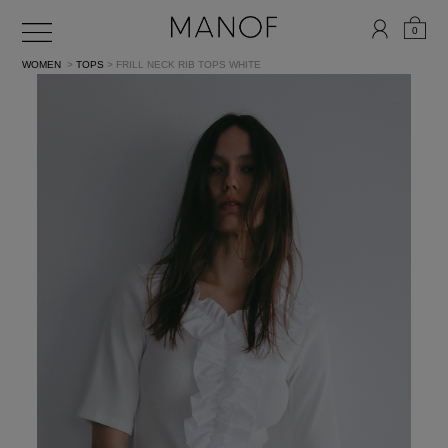
0
WOMEN
>
TOPS
> FRILL NECK RIB TOPS
WHITE