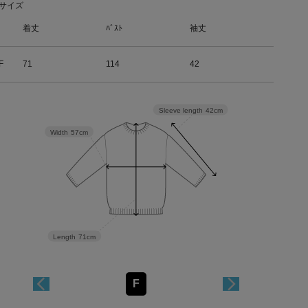
サイズ
着丈
ﾊﾞｽﾄ
袖丈
F
71
114
42
Sleeve length
42cm
Width
57cm
Length
71cm
F