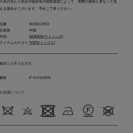
※光の当たり具合や端末等の閲覧環境によって、実際の色味と異なって見
える場合がございます。予めご了承ください。
品番
80106-2053
生産国
中国
性別
WOMEN(ウィメンズ)
アイテムカテゴリ
TOPS(トップス)
素材とお手入れ方法
素材
ﾎﾟﾘｴｽﾃﾙ100%
お洗濯について