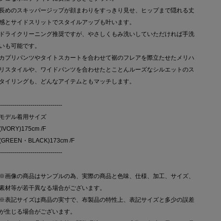
長めのスキッパージップが顔まわりをすっきり見せ、ヒップまで隠れる丈
感とサイドスリットでスタイルアップも叶います。
ドライクリーニング推奨ですが、やさしくもみ洗いしていただければ手洗
いも可能です。
カプリパンツやタイトスカートを合わせて裾のフレアを際立たせたメリハ
リスタイルや、ワイドパンツを合わせたとことんルーズなシルエットのス
タイリングも、どんなアイテムともマッチします。
--------------------------------
モデル着用サイズ
(IVORY)175cm /F
(GREEN・BLACK)173cm /F
--------------------------------
※画像の商品はサンプルの為、実際の商品と色味、仕様、加工、サイズ、
素材等が若干異なる場合がございます。
※表記サイズは商品の実寸で、布製品の特性上、表記サイズと多少の誤差
が生じる場合がございます。