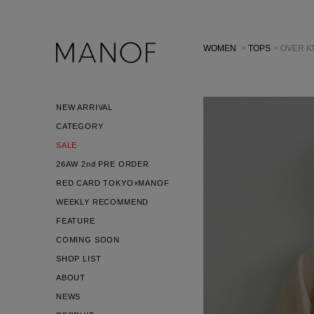
WOMEN
>
TOPS
> OVER K
NEW ARRIVAL
CATEGORY
SALE
26AW 2nd PRE ORDER
RED CARD TOKYO×MANOF
WEEKLY RECOMMEND
FEATURE
COMING SOON
SHOP LIST
ABOUT
NEWS