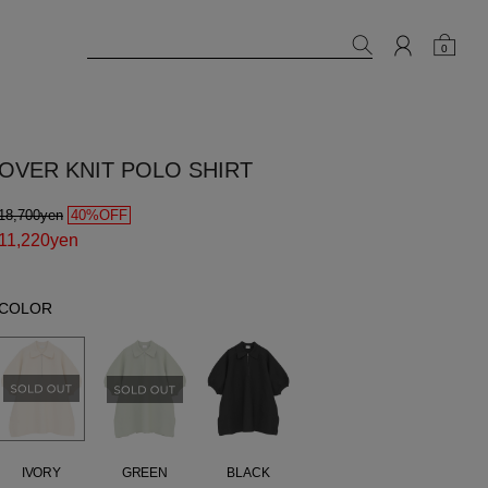
0
OVER KNIT POLO SHIRT
18,700yen
40%OFF
11,220yen
COLOR
IVORY
GREEN
BLACK