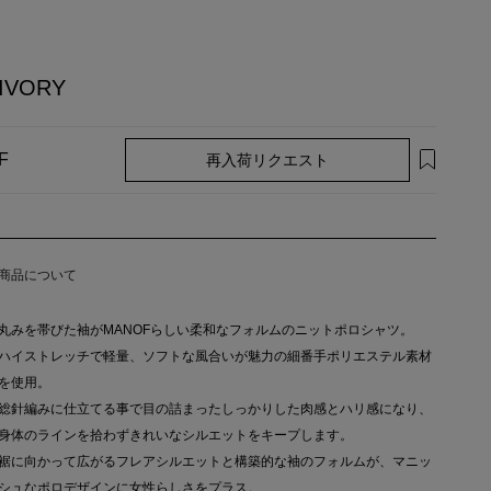
IVORY
再入荷リクエスト
F
商品について
丸みを帯びた袖がMANOFらしい柔和なフォルムのニットポロシャツ。
ハイストレッチで軽量、ソフトな風合いが魅力の細番手ポリエステル素材
を使用。
総針編みに仕立てる事で目の詰まったしっかりした肉感とハリ感になり、
身体のラインを拾わずきれいなシルエットをキープします。
裾に向かって広がるフレアシルエットと構築的な袖のフォルムが、マニッ
シュなポロデザインに女性らしさをプラス。