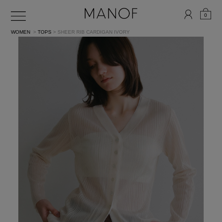
0
WOMEN
>
TOPS
> SHEER RIB CARDIGAN
IVORY