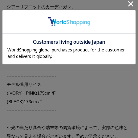
シアーリブニットのカーディガン。
ハリのある糸で、体に貼りつきにくくサラっとした快適な着心
地。
前立てを微配色の2枚仕立てにしアクセントに。
身体のラインを拾いにくいのでシアーでも着やすいデザイン。
インナーはブラトップやキャミソールなどを合わせて、シアー
の透け感を楽しんでいただくのがおすすめです。
--------------------------------
モデル着用サイズ
(IVORY・PINK)175cm /F
(BLACK)173cm /F
--------------------------------
※光の当たり具合や端末等の閲覧環境によって、実際の色味と
異なって見える場合がございます。予めご了承ください。