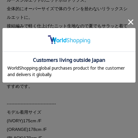
全体的にオーバーサイズで体のラインを拾わないリラックスシ
ルエットに。
接結編みで軽く仕上げたニット生地なので夏でもサラッと着て
いただけます。
肘にかかる袖丈と、フロントの多く配置されたボタンがモード
感をプラス。
ボタンはすべて閉めても、開けて抜いて着たりとニュアンスの
変化を楽しめます。
スラックスやカプリパンツなどと合わせて着ていただくのもお
すすめです。
--------------------------------
モデル着用サイズ
(IVORY)175cm /F
(ORANGE)178cm /F
(BLACK)170cm /F