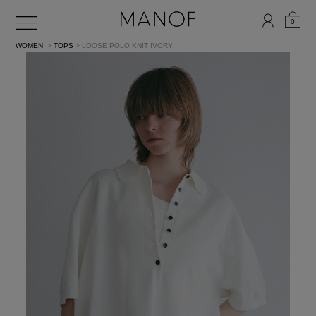
0
WOMEN
>
TOPS
> LOOSE POLO KNIT
IVORY