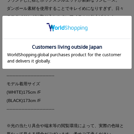
ダンボール素材を使用することでキレイめになりすぎず、日々
のスタイリングに取り入れやすいアイテムに仕上げました。
ボトムにニットパンツやレギンスなどを合わせていただいた
り、オーバーサイズのトップスとしてロングスカートなどとも
さまざまなスタイリングを楽しめます。
まだ寒さの残る時期はインナーにタイトなニットトップスなど
をレイヤードしていただくのがおすすめです。
--------------------------------
モデル着用サイズ
(WHITE)175cm /F
(BLACK)173cm /F
--------------------------------
※光の当たり具合や端末等の閲覧環境によって、実際の色味と
異なって見える場合がございます。予めご了承ください。