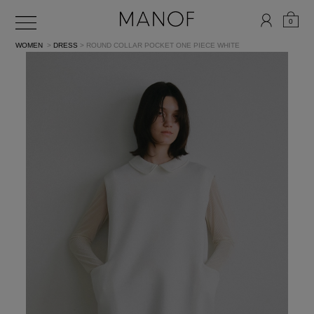
0
WOMEN
>
DRESS
> ROUND COLLAR POCKET ONE PIECE
WHITE