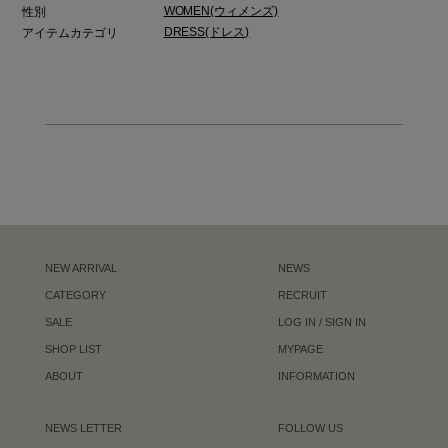
WOMEN(ウィメンズ)
性別
DRESS(ドレス)
アイテムカテゴリ
NEW ARRIVAL
NEWS
CATEGORY
RECRUIT
SALE
LOG IN / SIGN IN
SHOP LIST
MYPAGE
ABOUT
INFORMATION
NEWS LETTER
FOLLOW US