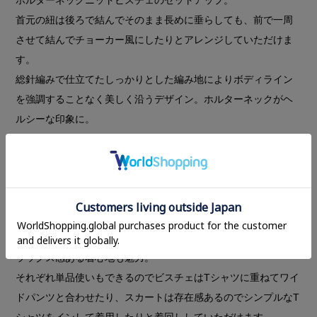
首元の紐は後ろで結んでそのまま長めに垂らしても、前で一周
させて結んでチョーカー風にしたりとアレンジしていただけま
す。
総針編みで仕立てたしっかりとした編み地によりボディライン
を強調することなく美しく沿うデザイン。ホルターネックがヘ
ルシーな印象に。
セットのニットスカートはボリューム感のある立体的なフォル
ム。ウエストまわりはすっきりと仕上げ、GREENとBEIGEは配
色ラインがさりげないアクセントに。裾に向かってすぼまるコ
クーンシルエットで女性らしいラインを引き立てます。
ウエストはゴム仕様でウエスト幅を長めにしているので低身長
の方は上に上げたりと、穿く位置で調節していただけます。リ
ラックス感ある着心地も魅力。
それぞれ単品使いもできるのでビスチェはTシャツに重ねてワイ
ドパンツと合わせたり、スカートは存在感あるのでシンプルなT
シャツをインして着用したりと着回ししていただけます。