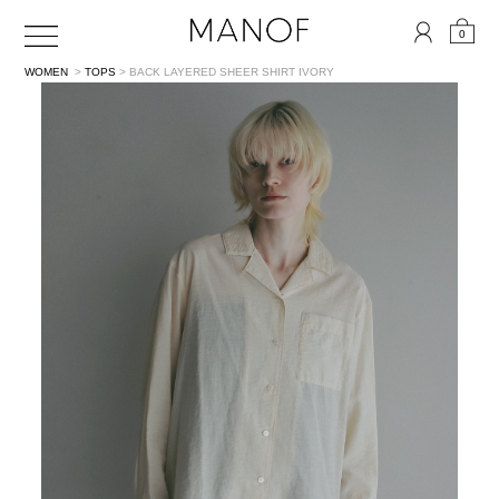
0
WOMEN
>
TOPS
> BACK LAYERED SHEER SHIRT
IVORY