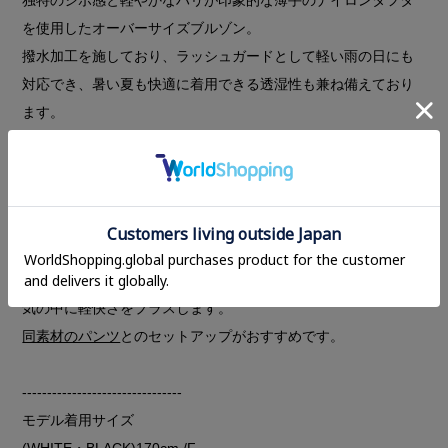
を使用したオーバーサイズブルゾン。
撥水加工を施しており、ラッシュガードとして軽い雨の日にも
対応でき、暑い夏も快適に着用できる透湿性も兼ね備えており
ます。
襟はドロスト仕様で、ギャザーを寄せることで立体的で動きの
あるスタンドカラーに。
裾のドロストを伸ばせば広がりのあるシルエットに、絞ればバ
ルーンラインにアレンジ可能。
通気性のあるメッシュポケットで機能性もプラス。肩に入れた
配色ラインがスポーティーなアクセントとなり、モードな雰囲
気の中に軽快さをプラスします。
同素材のパンツ
とのセットアップがおすすめです。
--------------------------------
モデル着用サイズ
(WHITE・BLACK)170cm /F