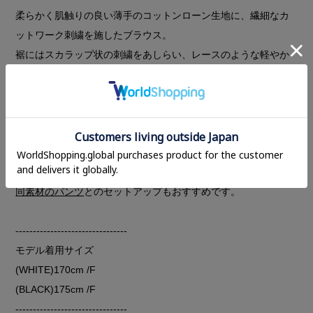
柔らかく肌触りの良い薄手のコットンローン生地に、繊細なカ
ットワーク刺繍を施したブラウス。
裾にはスカラップ状の刺繍をあしらい、レースのような軽やか
さと華やかさをプラス。
オーバーサイズのシルエットで、タンクトップの上にさらっと
羽織るだけでスタイリングの主役になってくれます。
ワイドデニムやスラックスでルーズな印象にも、ナロースカー
トなどすっきりとしたシルエットと合わせてメリハリあるスタ
イリングもおすすめです。
同素材のパンツ
とのセットアップもおすすめです。
--------------------------------
モデル着用サイズ
(WHITE)170cm /F
(BLACK)175cm /F
--------------------------------