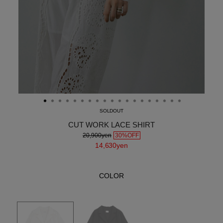
SOLDOUT
CUT WORK LACE SHIRT
20,900yen
30%OFF
14,630yen
COLOR