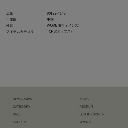
80122-4143
品番
中国
生産国
WOMEN(ウィメンズ)
性別
TOPS(トップス)
アイテムカテゴリ
NEW ARRIVAL
NEWS
CATEGORY
RECRUIT
SALE
LOG IN / SIGN IN
SHOP LIST
MYPAGE