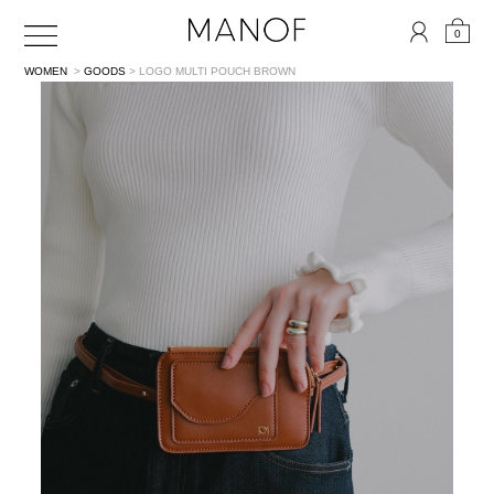
0
WOMEN
>
GOODS
> LOGO MULTI POUCH
BROWN