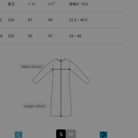
着丈
ﾊﾞｽﾄ
ﾋｯﾌﾟ
身幅(ﾋﾞｽﾁｪ)
S
130
87
94
31.5～46.5
M
135
90
97
33～48
Width
43.5cm
Length
130cm
S
M