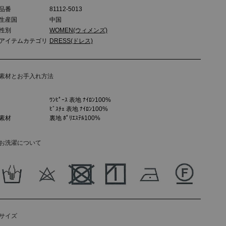
品番
81112-5013
生産国
中国
性別
WOMEN(ウィメンズ)
アイテムカテゴリ
DRESS(ドレス)
素材とお手入れ方法
ﾜﾝﾋﾟｰｽ 表地 ﾅｲﾛﾝ100%
ﾋﾞｽﾁｪ 表地 ﾅｲﾛﾝ100%
素材
裏地 ﾎﾟﾘｴｽﾃﾙ100%
お洗濯について
サイズ