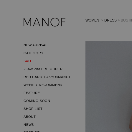
WOMEN
>
DRESS
> BUSTI
NEW ARRIVAL
CATEGORY
SALE
26AW 2nd PRE ORDER
RED CARD TOKYO×MANOF
WEEKLY RECOMMEND
FEATURE
COMING SOON
SHOP LIST
ABOUT
NEWS