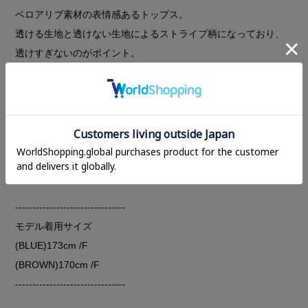
ベロアリブ素材の表情感あるトップス。
透ける生地と透けない生地によるストライプ柄になっており、
透けすぎないのがポイント。
フロントはボートネック。バックスタイルは背中開きですが、
インナーが見えない中央部分だけを開けているのでインナーに
悩むことなく気軽に着ていただけます。
柔らかな生地を使っているのでトップスインしてももたつか
ず、ほど良くゆとりのあるリラックス感あるトップスです。
光沢感があるのでシンプルなボトムでも映えます。
--------------------------------
モデル着用サイズ
(BLUE)173cm /F
(BROWN)170cm /F
--------------------------------