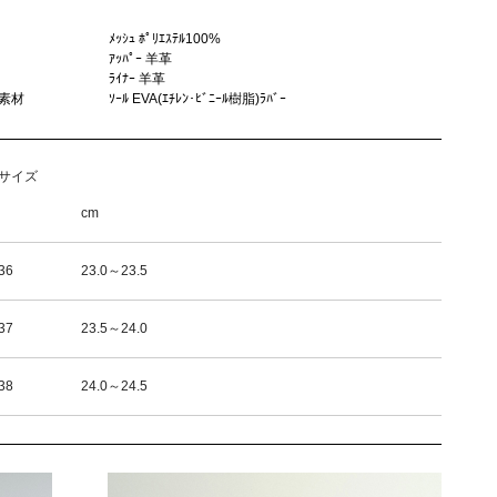
ﾒｯｼｭ ﾎﾟﾘｴｽﾃﾙ100%
ｱｯﾊﾟｰ 羊革
ﾗｲﾅｰ 羊革
素材
ｿｰﾙ EVA(ｴﾁﾚﾝ･ﾋﾞﾆｰﾙ樹脂)ﾗﾊﾞｰ
サイズ
cm
36
23.0～23.5
37
23.5～24.0
38
24.0～24.5