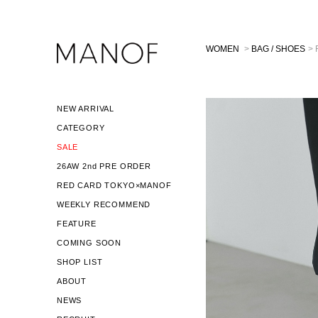
WOMEN
>
BAG / SHOES
>
NEW ARRIVAL
CATEGORY
SALE
26AW 2nd PRE ORDER
RED CARD TOKYO×MANOF
WEEKLY RECOMMEND
FEATURE
COMING SOON
SHOP LIST
ABOUT
NEWS