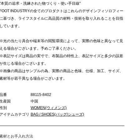
"本質の追求・洗練された物づくり・使い手目線"
FOOT INDUSTRYの全てのプロダクトはこれらのデザインフィソロフィー
に基づき、ライフスタイルに高品質の材料・技術を取り入れることを目指
しています。
※光の当たり具合や端末等の閲覧環境によって、実際の色味と異なって見
える場合がございます。予めご了承ください。
※表記サイズは商品の実寸で、布製品の特性上、表記サイズと多少の誤差
が生じる場合がございます。
※画像の商品はサンプルの為、実際の商品と色味、仕様、加工、サイズ、
素材等が若干異なる場合がございます。
品番
88115-8402
生産国
中国
性別
WOMEN(ウィメンズ)
アイテムカテゴリ
BAG / SHOES(バッグ/シューズ)
素材とお手入れ方法