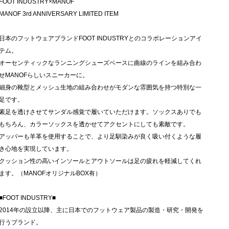
FOOT INDUSTRY×MANOF
MANOF 3rd ANNIVERSARY LIMITED ITEM
日本のフットウェアブランドFOOT INDUSTRYとのコラボレーションアイ
テム。
オーセンティックなランニングシューズベースに曲線のラインを組み合わ
せMANOFらしいスニーカーに。
細身の靴型とメッシュ生地の組み合わせがモダンな雰囲気を持つ特別な一
足です。
素足を透けさせてサンダル感覚で履いていただけます。ソックスありでも
もちろん、カラーソックスを透かせてアクセントにしても素敵です。
アッパーも羊革を使用することで、より足馴染みが良く吸い付くような履
き心地を実現しています。
クッション性の高いインソールとアウトソールは足の疲れを軽減してくれ
ます。（MANOFオリジナルBOX有）
■FOOT INDUSTRY■
2014年の設立以降、主に日本でのフットウェア製品の製造・研究・開発を
行うブランド。