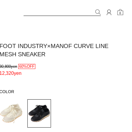
0
FOOT INDUSTRY×MANOF CURVE LINE
MESH SNEAKER
30,800yen
60%OFF
12,320yen
COLOR