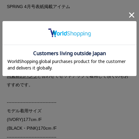
SPRiNG 4月号表紙掲載アイテム
ワッシャー素材の春らしいロングシャツ。
光沢ある素材感と幅広めのカフスが上品な印象に。
1枚ではもちろん、長めの丈で落ち感があるのでサラっと羽織っ
てもスタイリングにマッチします。
ポリエステル素材でシワにもなりにくく、出先で脱いだときに
持ち歩くのにも安心。
同素材のパンツ
と合わせてセットアップで着用して頂くのもお
すすめです。
--------------------------------
モデル着用サイズ
(IVORY)177cm /F
(BLACK・PINK)170cm /F
--------------------------------