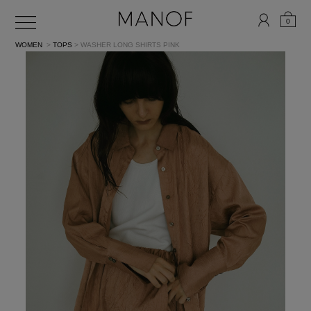
0
WOMEN
>
TOPS
> WASHER LONG SHIRTS
PINK