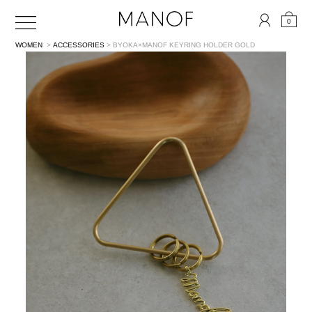
0
WOMEN
>
ACCESSORIES
> BYOKA×MANOF KEYRING HOLDER
GOLD