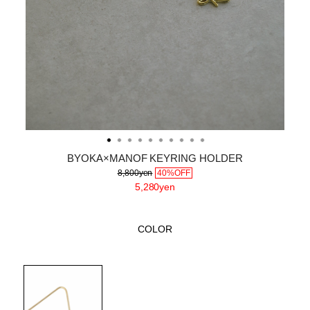
BYOKA×MANOF KEYRING HOLDER
8,800yen
40%OFF
5,280yen
COLOR