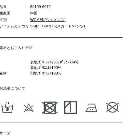
品番
89109-6072
生産国
中国
性別
WOMEN(ウィメンズ)
アイテムカテゴリ
SKIRT / PANTS(スカート/パンツ)
素材とお手入れ方法
表地 ﾎﾟﾘｴｽﾃﾙ96% ﾎﾟﾘｳﾚﾀﾝ4%
裏地 ﾎﾟﾘｴｽﾃﾙ100%
素材
別地 ﾎﾟﾘｴｽﾃﾙ100%
お洗濯について
サイズ