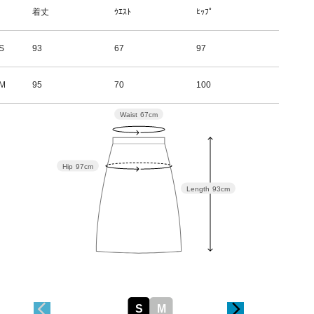
着丈
ｳｴｽﾄ
ﾋｯﾌﾟ
S
93
67
97
M
95
70
100
Waist
67cm
Hip
97cm
Length
93cm
S
M