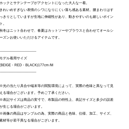
ホックとサテンテープがアクセントになった大人な一着。
きれいめすぎない表情のシワになりにくい落ち感ある素材。腰まわりはす
っきりとしていますが生地に伸縮性があり、動きやすいのも嬉しいポイン
ト。
秋冬はニット合わせで、春夏はカットソーやブラウスと合わせてオールシ
ーズンお使いいただけるアイテムです。
--------------------------------
モデル着用サイズ
(BEIGE・RED・BLACK)177cm /M
--------------------------------
※光の当たり具合や端末等の閲覧環境によって、実際の色味と異なって見
える場合がございます。予めご了承ください。
※表記サイズは商品の実寸で、布製品の特性上、表記サイズと多少の誤差
が生じる場合がございます。
※画像の商品はサンプルの為、実際の商品と色味、仕様、加工、サイズ、
素材等が若干異なる場合がございます。