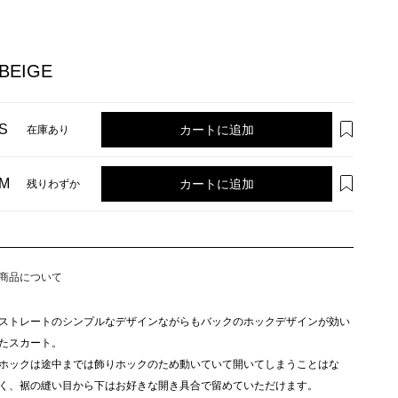
BEIGE
カートに追加
S
在庫あり
カートに追加
M
残りわずか
商品について
ストレートのシンプルなデザインながらもバックのホックデザインが効い
たスカート。
ホックは途中までは飾りホックのため動いていて開いてしまうことはな
く、裾の縫い目から下はお好きな開き具合で留めていただけます。