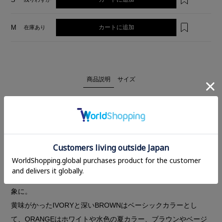
カートに追加
M
在庫あり
商品説明
サイズ
控えめな光沢感のある生地のリラックスパンツ。
太めのシルエットにウエストのドローストリングでリラックス
感がありつつ、光沢感のある素材を使用することでカジュアル
になりすぎないパンツに仕上げました。
光沢感に加えシワ感もあるので、きれいすぎない洗練された印
象に。
黄味がかったIVORYと深いBROWNはベーシックカラーとし
て、ORANGEはホワイトや水色の夏カラー、ブラウンやベージ