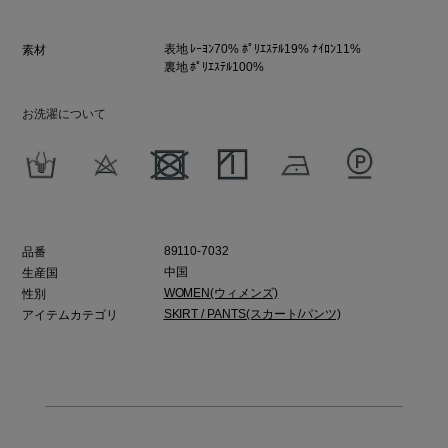
表地 ﾚｰﾖﾝ70% ﾎﾟﾘｴｽﾃﾙ19% ﾅｲﾛﾝ11%
素材
裏地 ﾎﾟﾘｴｽﾃﾙ100%
お洗濯について
89110-7032
品番
中国
生産国
WOMEN(ウィメンズ)
性別
SKIRT / PANTS(スカート/パンツ)
アイテムカテゴリ