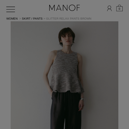
0
WOMEN
>
SKIRT / PANTS
> GLITTER RELAX PANTS
BROWN