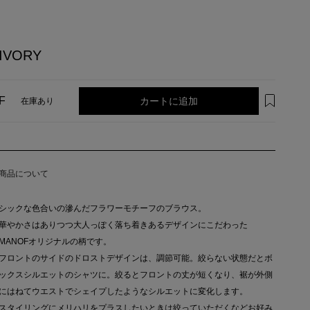
IVORY
カートに追加
F
在庫あり
商品について
シックな色合いの滲んだフラワーモチーフのブラウス。
華やかさはありつつ大人っぽく落ち着きあるデザインにこだわった
MANOFオリジナルの柄です。
フロントのサイドのドロストデザインは、調節可能。絞らない状態だとボ
ックスシルエットのシャツに。絞るとフロントの丈が短くなり、裾が外側
にはねてウエストでシェイプしたようなシルエットに変化します。
スタイリングにメリハリをプラスしたいときは絞っていただくなどお好み