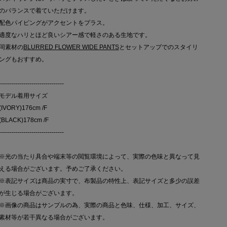
のバランスで着ていただけます。
配色パイピングがアクセントをプラス。
適度なハリとほど良いシアー感で軽さのある生地です。
同素材の
BLURRED FLOWER WIDE PANTS
とセットアップでのスタイリ
ングもおすすめ。
--------------------------------
モデル着用サイズ
(IVORY)176cm /F
(BLACK)178cm /F
--------------------------------
※光の当たり具合や端末等の閲覧環境によって、実際の色味と異なって見
える場合がございます。予めご了承ください。
※表記サイズは商品の実寸で、布製品の特性上、表記サイズと多少の誤差
が生じる場合がございます。
※画像の商品はサンプルの為、実際の商品と色味、仕様、加工、サイズ、
素材等が若干異なる場合がございます。