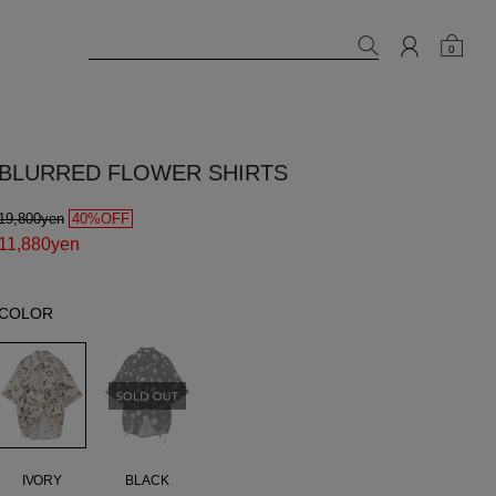
0
BLURRED FLOWER SHIRTS
19,800yen
40%OFF
11,880yen
COLOR
IVORY
BLACK