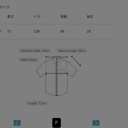
サイズ
着丈
ﾊﾞｽﾄ
肩幅
袖丈
F
71
128
49
28
Sleeve length
28cm
Shoulder width
49cm
Width
64cm
Length
71cm
F