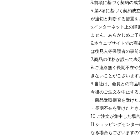
3.前項に基づく契約の
4.第2項に基づく契約
が適切と判断する措置を
5.インターネット上の
ません。あらかじめご了
6.本ウェブサイトでの
は後見人等保護者の事前
7.商品の価格が誤って
8.ご連絡無く長期不在
きないことがございます
9.当社は、会員との商
今後のご注文を中止する
・商品受取拒否を受けた
・長期不在を受けたとき
10.ご注文が集中した
11.ショッピングセン
なる場合もございますの