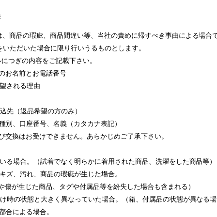
換
換は、商品の瑕疵、商品間違い等、当社の責めに帰すべき事由による場合
をいただいた場合に限り行いうるものとします。
ールにつぎの内容をご記載下さい。
時のお名前とお電話番号
希望される理由
振込先（返品希望の方のみ）
、種別、口座番号、名義（カタカナ表記）
および交換はお受けできません。あらかじめご了承下さい。
れている場合。（試着でなく明らかに着用された商品、洗濯をした商品等）
り、キズ、汚れ、商品の瑕疵が生じた場合。
や傷が生じた商品、タグや付属品等を紛失した場合も含まれる）
お届け時の状態と大きく異なっていた場合。（箱、付属品の状態が異なる
ご都合による場合。