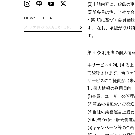
(2)申請内容に、虚偽の
(3)前各号の他、当社が
NEWS LETTER
3.第1項に基づく会員
す。 なお、承認が取り
す。
第 4 条 利用者の個人情
本サービスを利用する上
て登録されます。当ウェ
サービスのご提供が出来
1．個人情報の利用目的
(1)会員、ユーザーの管
(2)商品の梱包および発
(3)当社の業務運営上
(4)広告･宣伝・販売促
(5)キャンペーン等の企