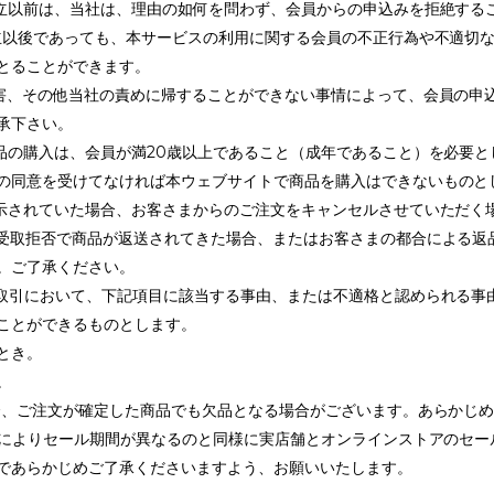
成立以前は、当社は、理由の如何を問わず、会員からの申込みを拒絶する
成立以後であっても、本サービスの利用に関する会員の不正行為や不適切
とることができます。
障害、その他当社の責めに帰することができない事情によって、会員の申
承下さい。
商品の購入は、会員が満20歳以上であること（成年であること）を必要
の同意を受けてなければ本ウェブサイトで商品を購入はできないものと
表示されていた場合、お客さまからのご注文をキャンセルさせていただく
や受取拒否で商品が返送されてきた場合、またはお客さまの都合による
。ご了承ください。
品取引において、下記項目に該当する事由、または不適格と認められる事
ことができるものとします。
とき。
。
場合、ご注文が確定した商品でも欠品となる場合がございます。あらかじ
ターによりセール期間が異なるのと同様に実店舗とオンラインストアのセ
であらかじめご了承くださいますよう、お願いいたします。