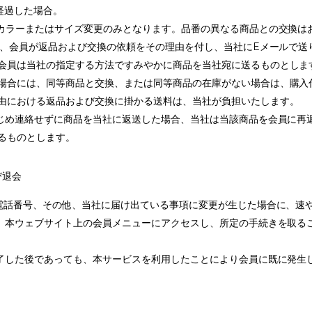
上経過した場合。
のカラーまたはサイズ変更のみとなります。品番の異なる商品との交換は
内に、会員が返品および交換の依頼をその理由を付し、当社にEメールで
会員は当社の指定する方法ですみやかに商品を当社宛に送るものとしま
場合には、同等商品と交換、または同等商品の在庫がない場合は、購入
由における返品および交換に掛かる送料は、当社が負担いたします。
かじめ連絡せずに商品を当社に返送した場合、当社は当該商品を会員に再
るものとします。
び退会
、電話番号、その他、当社に届け出ている事項に変更が生じた場合に、速
合、本ウェブサイト上の会員メニューにアクセスし、所定の手続きを取る
完了した後であっても、本サービスを利用したことにより会員に既に発生