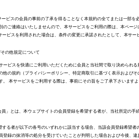
本サービスの会員の事前の了承を得ることなく本規約の全てまたは一部を
別のご連絡はいたしませんので、本サービスをご利用の際は、本ページ
本サービスを利用された場合は、条件の変更に承諾されたとして、本サー
よびその他規定について
サービスを快適にご利用いただくために会員と当社間で取り決められる
の他の規約（プライバシーポリシー、特定商取引に基づく表示およびそ
す。 本サービスをご利用する際は、事前にその旨をご了承下さいます
「会員」とは、本ウェブサイトの会員登録を希望する者が、当社所定の手
希望する者が以下の各号のいずれかに該当する場合、当該会員登録希望者の
員登録の抹消等の処分を受けていたことが判明した場合および今後、違