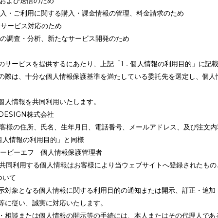
行および送信のため
ご購入・ご利用に関する購入・課金情報の管理、料金請求のため
ーサービス対応のため
ータの調査・分析、新たなサービス開発のため
のサービスを提供するにあたり、上記「1．個人情報の利用目的」に記
の際は、十分な個人情報保護基準を満たしている委託先を選定し、個人
個人情報を共同利用いたします。
 DESIGN株式会社
：お客様の住所、氏名、生年月日、電話番号、メールアドレス、及び注文内
．個人情報の利用目的」と同様
ビービーエフ 個人情報保護管理者
法：共同利用する個人情報はお客様により当ウェブサイトへ登録されたも
ついて
示対象となる個人情報に関する利用目的の通知または開示、訂正・追加
等に従い、誠実に対応いたします。
・相談または個人情報の開示等の手続には、本人またはその代理人であ