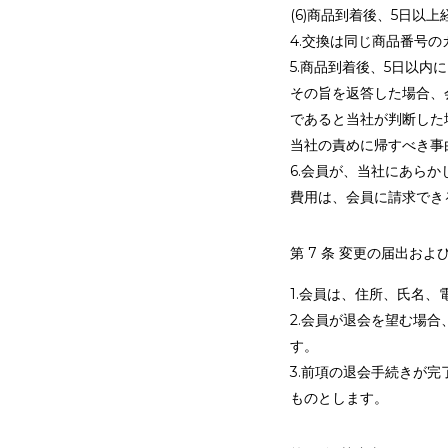
(6)商品到着後、5日以
4.交換は同じ商品番号
5.商品到着後、5日以
その旨を返答した場合、
であると当社が判断した
当社の責めに帰すべき事
6.会員が、当社にあら
費用は、会員に請求でき
第 7 条 変更の届出およ
1.会員は、住所、氏名
2.会員が退会を望む場
す。
3.前項の退会手続きが
ものとします。