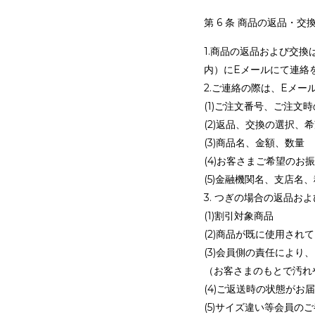
第 6 条 商品の返品・交
1.商品の返品および交
内）にEメールにて連絡
2.ご連絡の際は、Eメ
(1)ご注文番号、ご注文
(2)返品、交換の選択、
(3)商品名、金額、数量
(4)お客さまご希望のお
(5)金融機関名、支店名
3. つぎの場合の返品
(1)割引対象商品
(2)商品が既に使用さ
(3)会員側の責任によ
（お客さまのもとで汚れ
(4)ご返送時の状態が
(5)サイズ違い等会員の