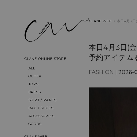
CLANE WEB
> 本日4月3日
本日4月3日(
予約アイテムを着
CLANE ONLINE STORE
ALL
FASHION
| 2026-
OUTER
TOPS
DRESS
SKIRT / PANTS
BAG / SHOES
ACCESSORIES
GOODS
CLANE WEB