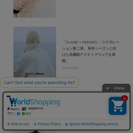
「CLANE × MIZUNO」 コラボレー
ション第二弾。 秋冬シーズンに向
けた高機能アクティブウェアを展
開。
FASHION
7月31日(金)発売アイテムのご紹介。
ALEXANDRE DE PARISを象徴す
る「リズレシリーズ」のCLANE限
定カラーが登場。