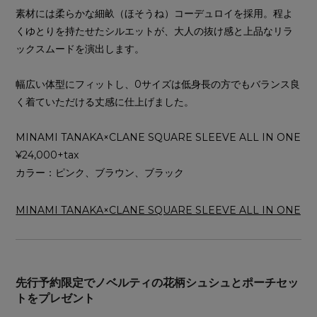
素材には柔らかな細畝（ほそうね）コーデュロイを採用。程よ
くゆとりを持たせたシルエットが、大人の抜け感と上品なリラ
ックスムードを演出します。
幅広い体型にフィットし、0サイズは低身長の方でもバランス良
く着ていただける丈感に仕上げました。
MINAMI TANAKA×CLANE SQUARE SLEEVE ALL IN ONE
¥24,000+tax
カラー：ピンク、ブラウン、ブラック
MINAMI TANAKA×CLANE SQUARE SLEEVE ALL IN ONE
先行予約限定でノベルティの花柄シュシュとポーチセッ
トをプレゼント