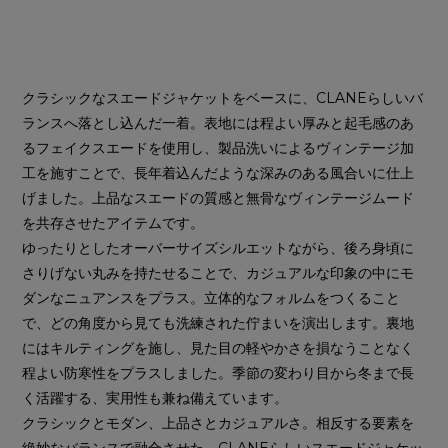
クラシックなスエードジャケットをベースに、CLANEらしいバ
ランスへ落とし込んだ一着。表地には程よい厚みと起毛感のあ
るフェイクスエードを使用し、製品洗いによるヴィンテージ加
工を施すことで、長年着込んだような深みのある風合いに仕上
げました。上品なスエードの質感と無骨なヴィンテージムード
を共存させたアイテムです。
ゆったりとしたオーバーサイズシルエットながら、後ろ身頃に
さりげない丸みを持たせることで、カジュアルな印象の中にモ
ダンなニュアンスをプラス。立体的なフォルムをつくること
で、どの角度から見ても洗練された佇まいを演出します。裏地
にはキルティングを施し、見た目の軽やかさを損なうことなく
程よい防寒性をプラスしました。季節の変わり目から冬まで長
く活躍する、実用性も兼ね備えています。
クラシックとモダン、上品さとカジュアルさ。相反する要素を