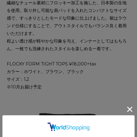
繊細なチュール素材にフロッキー加工を施した、日本製の生地
を使用。取り外し可能な肩パッドを入れたコンパクトなサイズ
感で、すっきりとしたモードな印象に仕上げました。裾はラウ
ンド仕様にすることで、アウトスタイルでもバランス良く着用
いただけます。
程よい透け感が軽やかな印象を与え、インナーとしてはもちろ
ん、一枚でも洗練されたスタイルを楽しめる一着です。
FLOCKY FORM TIGHT TOPS ¥18,000+tax
カラー：ホワイト、ブラウン、ブラック
サイズ：1,2
※10月お届け予定