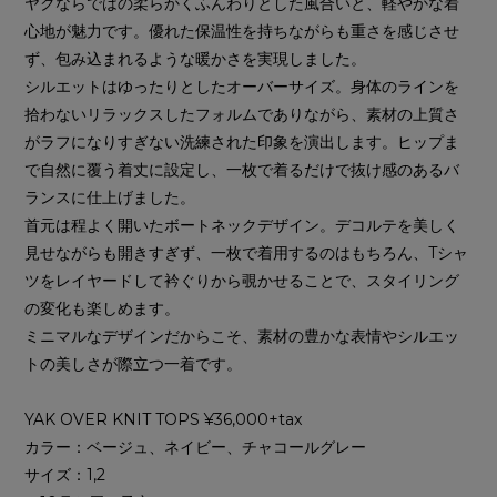
ヤクならではの柔らかくふんわりとした風合いと、軽やかな着
心地が魅力です。優れた保温性を持ちながらも重さを感じさせ
ず、包み込まれるような暖かさを実現しました。
シルエットはゆったりとしたオーバーサイズ。身体のラインを
拾わないリラックスしたフォルムでありながら、素材の上質さ
がラフになりすぎない洗練された印象を演出します。ヒップま
で自然に覆う着丈に設定し、一枚で着るだけで抜け感のあるバ
ランスに仕上げました。
首元は程よく開いたボートネックデザイン。デコルテを美しく
見せながらも開きすぎず、一枚で着用するのはもちろん、Tシャ
ツをレイヤードして衿ぐりから覗かせることで、スタイリング
の変化も楽しめます。
ミニマルなデザインだからこそ、素材の豊かな表情やシルエッ
トの美しさが際立つ一着です。
YAK OVER KNIT TOPS ¥36,000+tax
カラー：ベージュ、ネイビー、チャコールグレー
サイズ：1,2