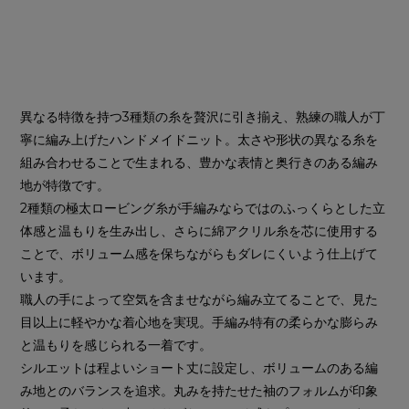
異なる特徴を持つ3種類の糸を贅沢に引き揃え、熟練の職人が丁
寧に編み上げたハンドメイドニット。太さや形状の異なる糸を
組み合わせることで生まれる、豊かな表情と奥行きのある編み
地が特徴です。
2種類の極太ロービング糸が手編みならではのふっくらとした立
体感と温もりを生み出し、さらに綿アクリル糸を芯に使用する
ことで、ボリューム感を保ちながらもダレにくいよう仕上げて
います。
職人の手によって空気を含ませながら編み立てることで、見た
目以上に軽やかな着心地を実現。手編み特有の柔らかな膨らみ
と温もりを感じられる一着です。
シルエットは程よいショート丈に設定し、ボリュームのある編
み地とのバランスを追求。丸みを持たせた袖のフォルムが印象