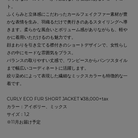
ト。
ふくらみと立体感にこだわったカールフェイクファー素材が豊
かな表情を生み、羽織るだけで奥行きのあるスタイリングへ導
きます。柔らかな風合いとボリューム感がありながらも、軽や
かに着用いただけるのも魅力です。
顔まわりを引き立てる襟付きのショートデザインで、女性らし
さの中にモードな雰囲気をプラス。
バランスの取りやすい丈感で、ワンピースからパンツスタイル
まで幅広いコーディネートに活躍します。
絞り染めによって表現した繊細なミックスカラーも特徴的な一
着です。
CURLY ECO FUR SHORT JACKET ¥38,000+tax
カラー：アイボリー、ミックス
サイズ：1,2
※11月お届け予定