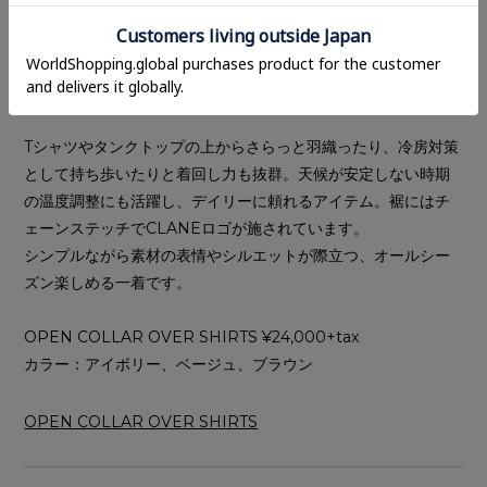
Tシャツやタンクトップの上からさらっと羽織ったり、冷房対策
として持ち歩いたりと着回し力も抜群。天候が安定しない時期
の温度調整にも活躍し、デイリーに頼れるアイテム。裾にはチ
ェーンステッチでCLANEロゴが施されています。
シンプルながら素材の表情やシルエットが際立つ、オールシー
ズン楽しめる一着です。
OPEN COLLAR OVER SHIRTS ¥24,000+tax
カラー：アイボリー、ベージュ、ブラウン
OPEN COLLAR OVER SHIRTS