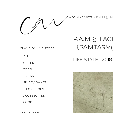
CLANE WEB
> P.A.M.
P.A.M.と 
《PAMTASM
CLANE ONLINE STORE
ALL
LIFE STYLE
| 2018-
OUTER
TOPS
DRESS
SKIRT / PANTS
BAG / SHOES
ACCESSORIES
GOODS
CLANE WEB