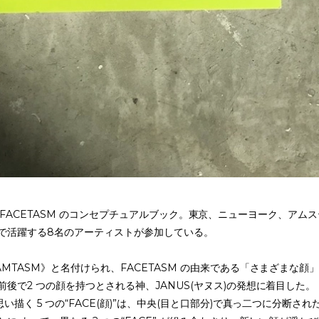
A.M.と FACETASM のコンセプチュアルブック。東京、ニューヨーク、アム
で活躍する8名のアーティストが参加している。
MTASM》と名付けられ、FACETASM の由来である「さまざまな顔
後で2 つの顔を持つとされる神、JANUS(ヤヌス)の発想に着目した。
描く 5 つの“FACE(顔)”は、中央(目と口部分)で真っ二つに分断され