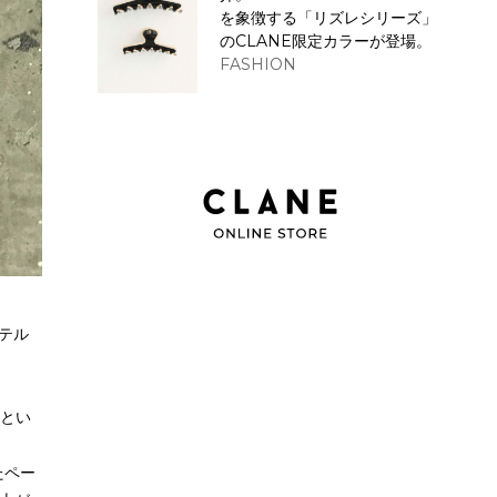
を象徴する「リズレシリーズ」
のCLANE限定カラーが登場。
FASHION
ステル
」とい
たペー