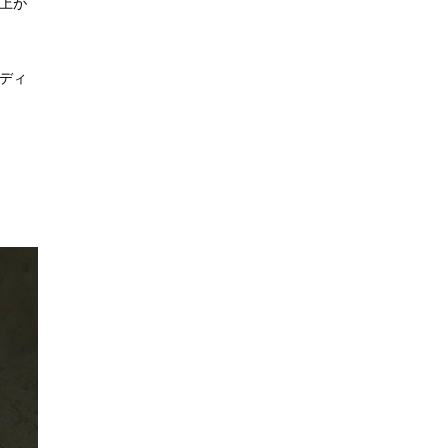
び上が
ディ