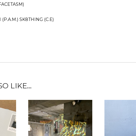
FACETASM)
P.A.M.) SK8THING (C.E)
 LIKE...