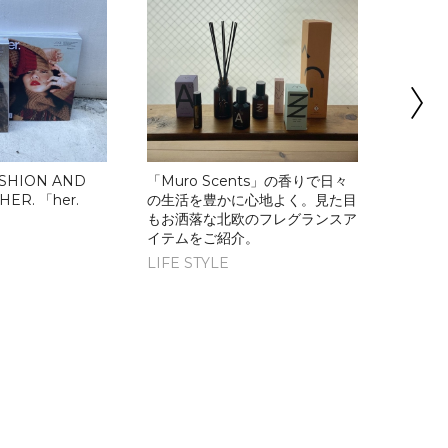
SHION AND
「Muro Scents」の香りで日々
HER. 「her.
の生活を豊かに心地よく。見た目
CLAN
。
もお洒落な北欧のフレグランスア
『CLAN
イテムをご紹介。
WINTE
LIFE STYLE
売決定
スター
LIFE S