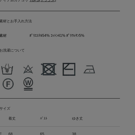
アイテムカテゴリ
TOPS(トップス)
素材とお手入れ方法
素材
ﾎﾟﾘｴｽﾃﾙ54% ｺｯﾄﾝ41% ﾎﾟﾘｳﾚﾀﾝ5%
お洗濯について
サイズ
着丈
ﾊﾞｽﾄ
ゆき丈
F
68
65
38