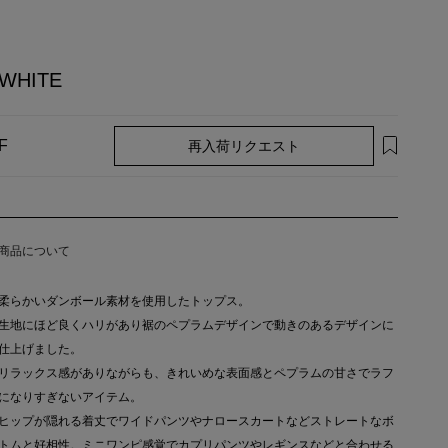
WHITE
再入荷リクエスト
F
商品について
柔らかいダンボール素材を使用したトップス。
生地にほど良くハリがあり裾のペプラムデザインで動きのあるデザインに
仕上げました。
リラックス感がありながらも、きれいめな表面感とペプラムの甘さでラフ
になりすぎないアイテム。
ヒップが隠れる着丈でワイドパンツやナロースカートなどストレートなボ
トムと好相性。ミニワンピ感覚でカプリパンツやレギンスなどと合わせる