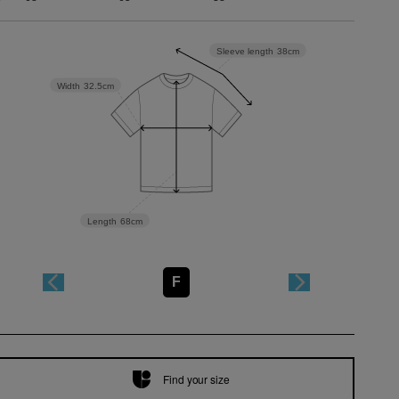
Sleeve length
38cm
Width
32.5cm
Length
68cm
F
Find your size