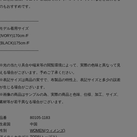
のもおすすめです。
--------------------------------
モデル着用サイズ
(IVORY)170cm /F
(BLACK)175cm /F
--------------------------------
※光の当たり具合や端末等の閲覧環境によって、実際の色味と異なって見
える場合がございます。予めご了承ください。
※表記サイズは商品の実寸で、布製品の特性上、表記サイズと多少の誤差
が生じる場合がございます。
※画像の商品はサンプルの為、実際の商品と色味、仕様、加工、サイズ、
素材等が若干異なる場合がございます。
品番
80105-1183
生産国
中国
性別
WOMEN(ウィメンズ)