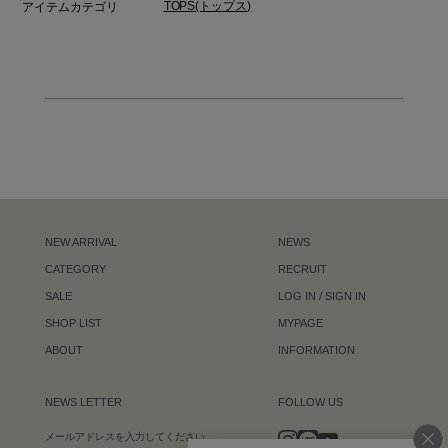
TOPS(トップス)
アイテムカテゴリ
NEW ARRIVAL
NEWS
CATEGORY
RECRUIT
SALE
LOG IN / SIGN IN
SHOP LIST
MYPAGE
ABOUT
INFORMATION
NEWS LETTER
FOLLOW US