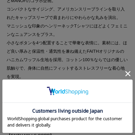
とMANOFのコラボ企画。
コンパクトなサイジング、アメリカンスリーブラインを取り入
れたキャップスリーブで肩まわりにやわらかな丸みを演出。
マニッシュな印象のヘンリーネックTシャツにほどよくフェミニ
ンなニュアンスをプラス。
小さなボタンを4つ配置することで華奢な表情に。素材には、ほ
ど良い厚みと保温性・通気性を兼ね備えたFAITHオリジナルの
ハニカムワッフル生地を採用。コットン100％ならではの優しい
肌触りで、身体に自然にフィットするストレスフリーな着心地
を実現。
PINKとCHARCOAL GRAYは、製品染めでMANOFオリジナルの
カラー。
一枚でスタイリングできて、品のある大人のためのベーシックT
シャツです。
同素材のタンクトップ
とレイヤードする着こなしもおすすめ。