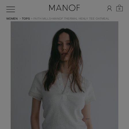
0
WOMEN
>
TOPS
> FAITH MILLS×MANOF THERMAL HENLY TEE
OATMEAL