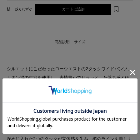
カートに追加
M
残りわずか
商品説明
サイズ
シルエットにこだわったローウエストの2タックワイドパンツ。
リネン混の生地を使用し、表情豊かでサラッとした落ち感とほ
ど良いハリ感に。
シワになりにくく、デイリーにお出かけからお仕事着としても
幅広く着まわしていただけます。
ローウエストなので腰で落としてルーズに穿いていただくアイ
テム。後ろウエストは内側に調整ゴム入りでフィット感を調節
していただけます。
深めに入れた2つのタックが立体感を生み、縦のラインを美しく