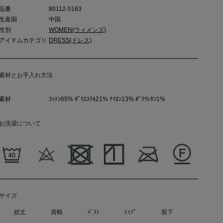
品番
80112-5163
生産国
中国
性別
WOMEN(ウィメンズ)
アイテムカテゴリ
DRESS(ドレス)
素材とお手入れ方法
素材
ｺｯﾄﾝ65% ﾎﾟﾘｴｽﾃﾙ21% ﾅｲﾛﾝ13% ﾎﾟﾘｳﾚﾀﾝ1%
お洗濯について
サイズ
総丈
肩幅
ﾊﾞｽﾄ
ﾋｯﾌﾟ
股下