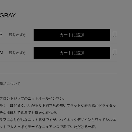
GRAY
カートに追加
S
残りわずか
カートに追加
M
残りわずか
商品について
フロントジップのニットオールインワン。
軽く、ほど良くハリがあり毛羽立ちの無いフラットな表面感がドライタッ
チな肌触りで真夏でも快適な着心地。
ラフになりがちなニット素材ですが、ハイネックデザインとワイドシルエ
ットで大人っぽくモードなニュアンスで着ていただける一着。