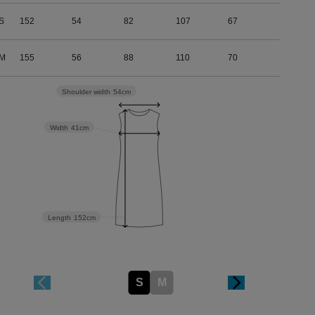
S
152
54
82
107
67
M
155
56
88
110
70
Shoulder width
54cm
Width
41cm
Length
152cm
S
M