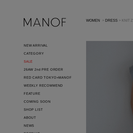
WOMEN
>
DRESS
> KNIT 
NEW ARRIVAL
CATEGORY
SALE
26AW 2nd PRE ORDER
RED CARD TOKYO×MANOF
WEEKLY RECOMMEND
FEATURE
COMING SOON
SHOP LIST
ABOUT
NEWS