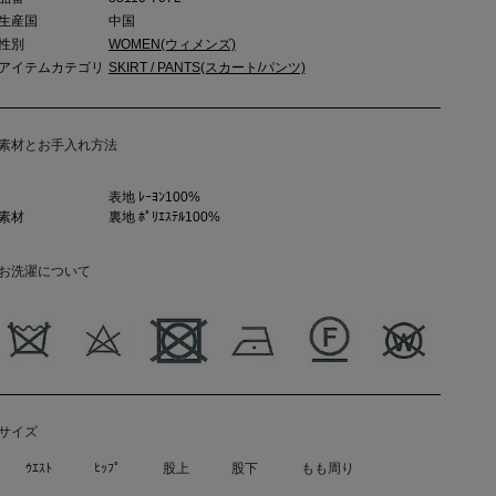
生産国
中国
性別
WOMEN(ウィメンズ)
アイテムカテゴリ
SKIRT / PANTS(スカート/パンツ)
素材とお手入れ方法
表地 ﾚｰﾖﾝ100%
素材
裏地 ﾎﾟﾘｴｽﾃﾙ100%
お洗濯について
サイズ
ｳｴｽﾄ
ﾋｯﾌﾟ
股上
股下
もも周り