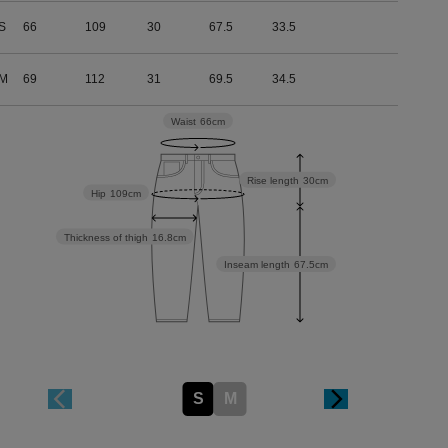
S
66
109
30
67.5
33.5
M
69
112
31
69.5
34.5
Waist
66cm
Rise length
30cm
Hip
109cm
Thickness of thigh
16.8cm
Inseam length
67.5cm
S
M