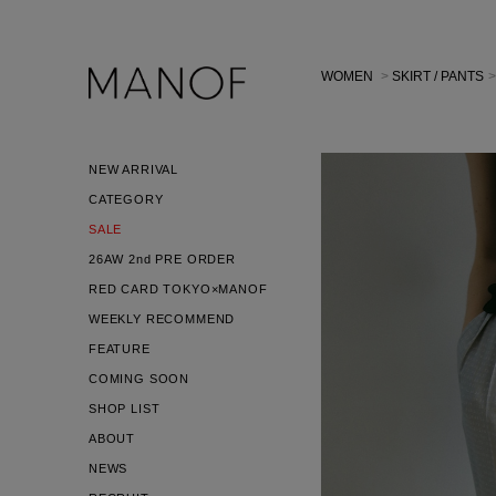
WOMEN
>
SKIRT / PANTS
NEW ARRIVAL
CATEGORY
SALE
26AW 2nd PRE ORDER
RED CARD TOKYO×MANOF
WEEKLY RECOMMEND
FEATURE
COMING SOON
SHOP LIST
ABOUT
NEWS