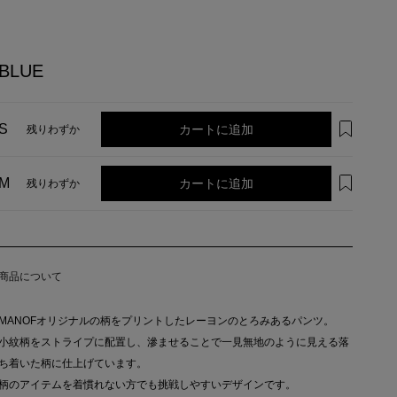
BLUE
カートに追加
S
残りわずか
カートに追加
M
残りわずか
商品について
MANOFオリジナルの柄をプリントしたレーヨンのとろみあるパンツ。
小紋柄をストライプに配置し、滲ませることで一見無地のように見える落
ち着いた柄に仕上げています。
柄のアイテムを着慣れない方でも挑戦しやすいデザインです。