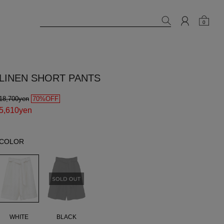
0
LINEN SHORT PANTS
18,700yen
70%OFF
5,610yen
COLOR
WHITE
BLACK