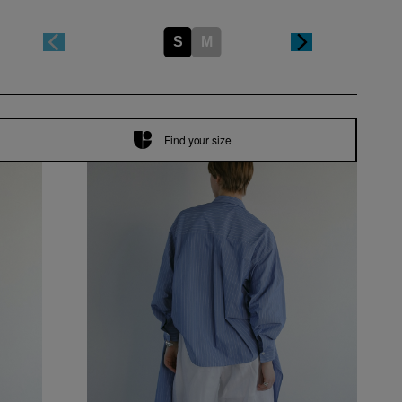
S
M
Find your size