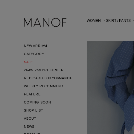
WOMEN
>
SKIRT / PANTS
NEW ARRIVAL
CATEGORY
SALE
26AW 2nd PRE ORDER
RED CARD TOKYO×MANOF
WEEKLY RECOMMEND
FEATURE
COMING SOON
SHOP LIST
ABOUT
NEWS