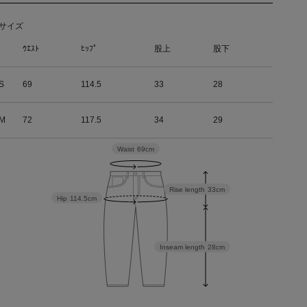
サイズ
ｳｴｽﾄ
ﾋｯﾌﾟ
股上
股下
S
69
114.5
33
28
M
72
117.5
34
29
Waist
69cm
Rise length
33cm
Hip
114.5cm
Inseam length
28cm