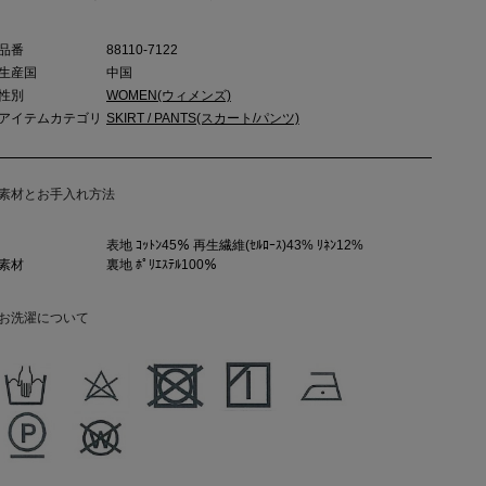
品番
88110-7122
生産国
中国
性別
WOMEN(ウィメンズ)
アイテムカテゴリ
SKIRT / PANTS(スカート/パンツ)
素材とお手入れ方法
表地 ｺｯﾄﾝ45％ 再生繊維(ｾﾙﾛｰｽ)43% ﾘﾈﾝ12%
素材
裏地 ﾎﾟﾘｴｽﾃﾙ100％
お洗濯について