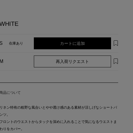
WHITE
カートに追加
S
在庫あり
再入荷リクエスト
M
商品について
リネン特有の粗野な風合いとやや透け感のある素材が涼しげなショートパ
ンツ。
フロントのウエストからタックを深めに入れることで気になるウエストま
わりをカバー。