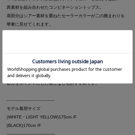
異素材を組み合わせたコンビネーショントップス。
肩部分はシアー素材を重ねたセーラーカラーが二の腕まわりを
華奢に見せてくれます。
裾に向かって広がるフレアシルエットでスタイルアップ効果の
ある一着です。
ウエストの紐を結ぶことで、ウエストシェイプさせたシルエッ
トでも着用していただけます。
ワイドパンツやスラックスでルーズに合わせたり、ナロースカ
ートやカプリパンツでボトムはコンパクトにして肩のレイヤー
部分をポイントにした着こなしもおすすめです。
--------------------------------
モデル着用サイズ
(WHITE・LIGHT YELLOW)175cm /F
(BLACK)170cm /F
--------------------------------