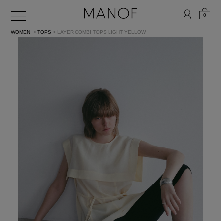
0
WOMEN
>
TOPS
> LAYER COMBI TOPS
LIGHT YELLOW