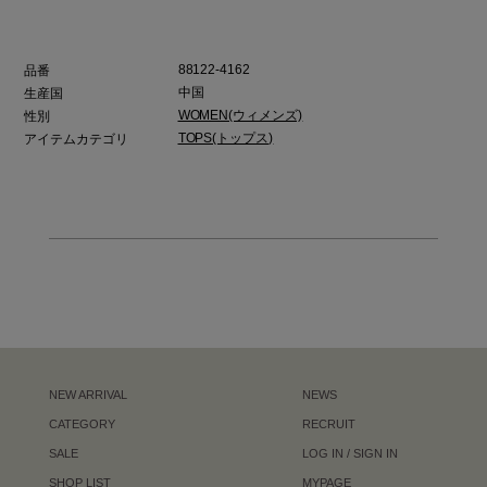
88122-4162
品番
中国
生産国
WOMEN(ウィメンズ)
性別
TOPS(トップス)
アイテムカテゴリ
NEW ARRIVAL
NEWS
CATEGORY
RECRUIT
SALE
LOG IN / SIGN IN
SHOP LIST
MYPAGE