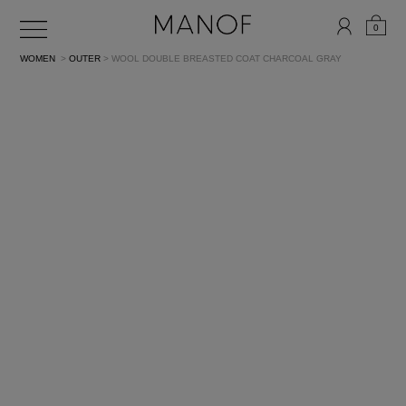
0
WOMEN
>
OUTER
> WOOL DOUBLE BREASTED COAT
CHARCOAL GRAY