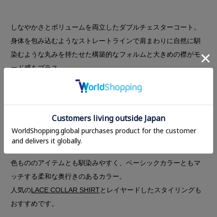
しなやかさとボリュームを両立したダブルチェスターコート。
身体を包み込むようなストレートラインで肩まわりに自然に馴
染むような丸みを持たせた構築的なフォルムと大きめの襟がモ
ード感をプラス。
ハリ感が特徴的で軽さと保温性の高い上質なヴァージンウール
混のメルトン素材を贅沢に使用し、見た目は重厚感がありなが
ら軽やかな着心地を叶えました。
着てわかるシルエットの綺麗さと、上質な素材感、オーソドッ
クスなアイテムだからこそ長く愛用していただけるアウターで
す。
色もののアイテムとも馴染みやすく、ベーシックカラーともマ
ッチする柔和な奥行きのあるカラー。
人気の
LACE COLLAR SHIRT
とレイヤードしたスタイリングも
おすすめです。