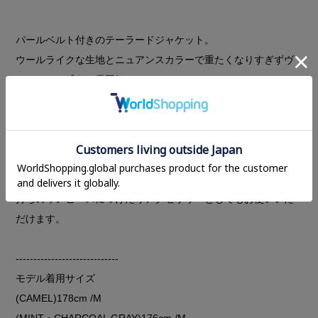
パールベルト付きのテーラードジャケット。
ウールライクな生地とニュアンスカラーで重たくなりすぎずヴ
ィンテージ感ある雰囲気に。
肩パットを入れたオーバーサイズシルエットが抜け感をプラス
してくれ、スカートなどレディライクなアイテムとも好相性。
中に厚手のニットも着れるくらいのサイズ感なので冬まで長い
シーズン着ていただけます。
パールベルトはお好みの位置でフックで留められるので、お手
持ちのワンピースにつけたりアクセサリーとしてもお使いいた
だけます。
-----------------------------
モデル着用サイズ
(CAMEL)178cm /M
(MINT・CHARCOAL GRAY)176cm /M