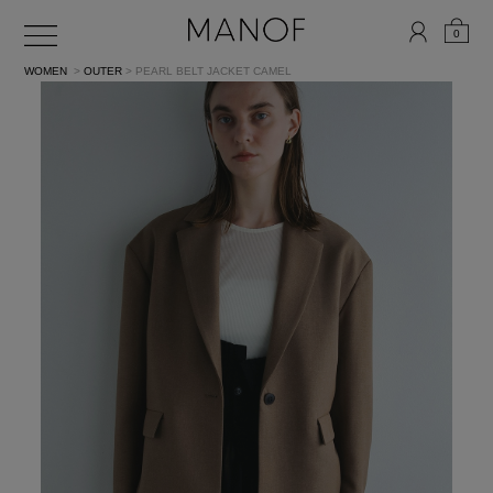
0
WOMEN
>
OUTER
> PEARL BELT JACKET
CAMEL