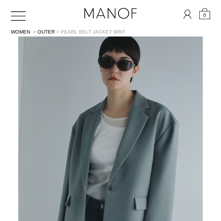
0
WOMEN
>
OUTER
> PEARL BELT JACKET
MINT