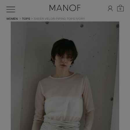
0
WOMEN
>
TOPS
> SHEER VELOR PIPING TOPS
IVORY