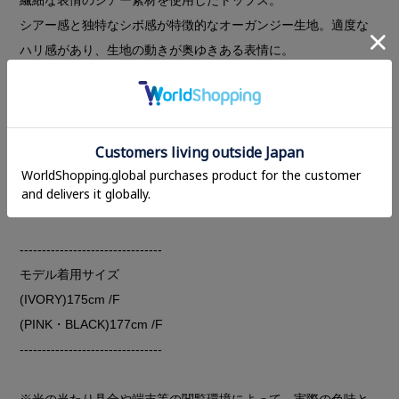
シアー感と独特なシボ感が特徴的なオーガンジー生地。適度な
ハリ感があり、生地の動きが奥ゆきある表情に。
衿ぐりにベロア素材を使用することで、1枚で着てもシンプルに
なりすぎない使い勝手の良いトップスに仕上げました。
インナーにはブラトップやキャミソールなどを合わせても着て
いただけます。
もちろんインナーとしてジャケットやビスチェ、ジレなどを重
ねても主張しすぎないデザインです。
--------------------------------
モデル着用サイズ
(IVORY)175cm /F
(PINK・BLACK)177cm /F
--------------------------------
※光の当たり具合や端末等の閲覧環境によって、実際の色味と