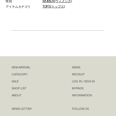
WOMEN(ウィメンズ)
性別
TOPS(トップス)
アイテムカテゴリ
NEW ARRIVAL
NEWS
CATEGORY
RECRUIT
SALE
LOG IN / SIGN IN
SHOP LIST
MYPAGE
ABOUT
INFORMATION
NEWS LETTER
FOLLOW US