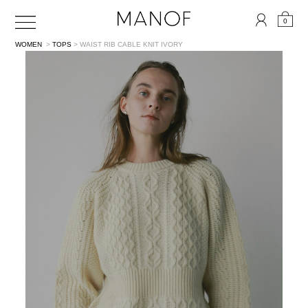
0
WOMEN
>
TOPS
> WAIST RIB CABLE KNIT
IVORY