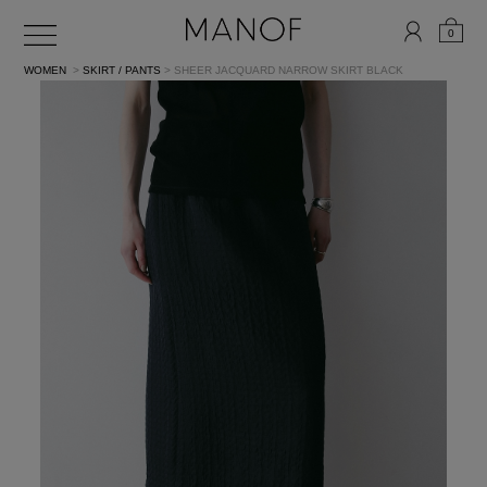
0
WOMEN
>
SKIRT / PANTS
> SHEER JACQUARD NARROW SKIRT
BLACK