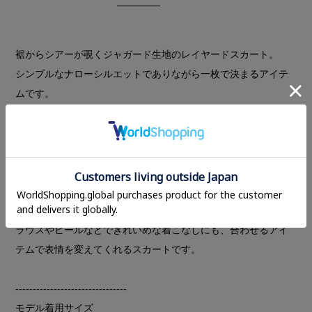
裾からシアーが覗くジャガード生地のレイヤードスカート。
シンプルなナローシルエットでありながら一枚で決まるアイテ
ムです。
軽やかなポコポコとした凹凸のふくれジャガード素材で、Tシャ
ツなどで単調になりがちなスタイリングにメリハリをプラスし
てくれます。
ウエストの内側をゴム仕様にすることでウエストに馴染み、履
き心地も良くすっきりとした印象に。
Tシャツやスニーカーなどカジュアルなアイテムはもちろん、ブ
ラウスやヒールなどできれいめな着こなしにも、合わせるアイ
テムで表情を変えてくれるスカートです。
--------------------------------
モデル着用サイズ