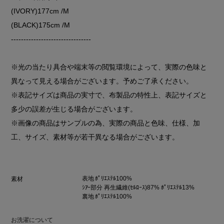
(IVORY)177cm /M
(BLACK)175cm /M
--------------------------------
※光の当たり具合や端末等の閲覧環境によって、実際の色味と
異なって見える場合がございます。予めご了承ください。
※表記サイズは商品の実寸で、布製品の特性上、表記サイズと
多少の誤差が生じる場合がございます。
※画像の商品はサンプルの為、実際の商品と色味、仕様、加
工、サイズ、素材等が若干異なる場合がございます。
表地 ﾎﾟﾘｴｽﾃﾙ100%
素材
ｼｱｰ部分 再生繊維(ｾﾙﾛｰｽ)87% ﾎﾟﾘｴｽﾃﾙ13%
裏地 ﾎﾟﾘｴｽﾃﾙ100%
お洗濯について