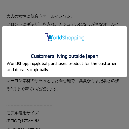
大人の女性に似合うオールインワン。
フロントにギャザーを入れ、カジュアルになりがちなオールイ
ンワンに女性らしさをプラス。
膝まで裏地つきで安心。
背中はバックオープンデザイン。スリットなので中にキャミソ
ールなどを着てもデザインに馴染みます。
普段のお出かけにはもちろん、アクセサリーやヒール合わせで
オケージョンスタイルとしても着用いただけるアイテムです。
レーヨン素材のサラっとした着心地で、真夏からまだ暑さの残
る9月まで着ていただけます。
--------------------------------
モデル着用サイズ
(BEIGE)175cm /M
(BLACK)177cm /M