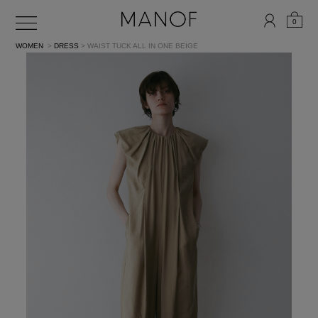
0
WOMEN
>
DRESS
> WAIST TUCK ALL IN ONE
BEIGE