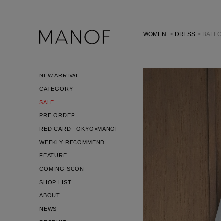
WOMEN
>
DRESS
> BALL
NEW ARRIVAL
CATEGORY
SALE
PRE ORDER
RED CARD TOKYO×MANOF
WEEKLY RECOMMEND
FEATURE
COMING SOON
SHOP LIST
ABOUT
NEWS