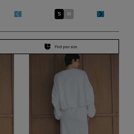
S
M
Find your size