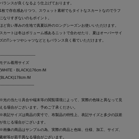
バランスが良くなるよう仕上げております。
1枚で存在感ありつつ、スウェット素材でもタイトなスカートなのでラフ
になりすぎないのもポイント。
ほど良い厚みの生地で真夏以外のロングシーズンお使いいただけます。
スカートは冬はボリューム感あるニットで合わせたり、夏はオーバーサイ
ズのTシャツやシャツなどともバランス良く着ていただけます。
-----------------------------
モデル着用サイズ
(WHITE・BLACK)176cm /M
(BLACK)178cm /M
----------------------------
※光の当たり具合や端末等の閲覧環境によって、実際の色味と異なって見
える場合がございます。予めご了承ください。
※表記サイズは商品の実寸で、布製品の特性上、表記サイズと多少の誤差
が生じる場合がございます。
※画像の商品はサンプルの為、実際の商品と色味、仕様、加工、サイズ、
素材等が若干異なる場合がございます。