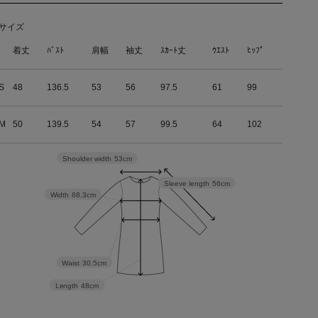
サイズ
着丈
ﾊﾞｽﾄ
肩幅
袖丈
ｽｶｰﾄ丈
ｳｴｽﾄ
ﾋｯﾌﾟ
S
48
136.5
53
56
97.5
61
99
M
50
139.5
54
57
99.5
64
102
Shoulder width
53cm
Sleeve length
56cm
Width
68.3cm
Waist
30.5cm
Length
48cm