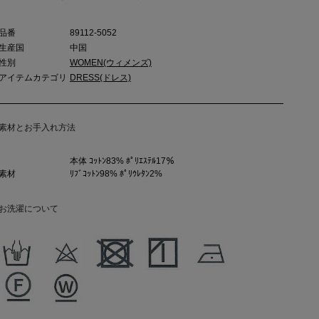
品番
89112-5052
生産国
中国
性別
WOMEN(ウィメンズ)
アイテムカテゴリ
DRESS(ドレス)
素材とお手入れ方法
本体 ｺｯﾄﾝ83% ﾎﾟﾘｴｽﾃﾙ17％
素材
ﾘﾌﾞｺｯﾄﾝ98% ﾎﾟﾘｳﾚﾀﾝ2%
お洗濯について