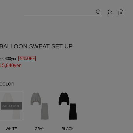
0
BALLOON SWEAT SET UP
26,400yen
40%OFF
15,840yen
COLOR
WHITE
GRAY
BLACK