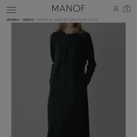
0
WOMEN
>
DRESS
> SHORT BLOUSE SET ONE PIECE
BLACK