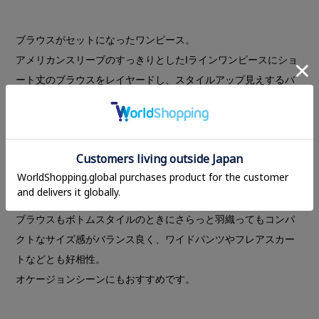
ブラウスがセットになったワンピース。
アメリカンスリーブのすっきりとしたIラインワンピースにショ
ート丈のブラウスをレイヤードし、スタイルアップ見えするバ
ランスに。
ほど良くハリがあり身体のラインを拾いすぎない伸縮性のある
ジャージ素材を使用し着心地にもこだわりました。
ワンピースは単体で着ても映えるバックスタイルデザインで下
に薄めのハイゲージニットなどを合わせたスタイリングも楽し
めます。
ブラウスもボトムスタイルのときにさらっと羽織ってもコンパ
クトなサイズ感がバランス良く、ワイドパンツやフレアスカー
トなどとも好相性。
オケージョンシーンにもおすすめです。
--------------------------------