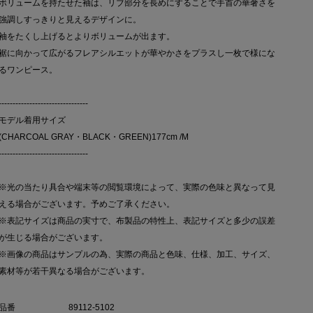
ボリュームを持たせた袖は、リブ部分を長めにすることで手首の華奢さを
強調しすっきりと見えるデザインに。
袖をたくし上げるとよりボリュームが出ます。
裾に向かって広がるフレアシルエットが華やかさをプラスし一枚で様にな
るワンピース。
--------------------------------
モデル着用サイズ
(CHARCOAL GRAY・BLACK・GREEN)177cm /M
--------------------------------
※光の当たり具合や端末等の閲覧環境によって、実際の色味と異なって見
える場合がございます。予めご了承ください。
※表記サイズは商品の実寸で、布製品の特性上、表記サイズと多少の誤差
が生じる場合がございます。
※画像の商品はサンプルの為、実際の商品と色味、仕様、加工、サイズ、
素材等が若干異なる場合がございます。
品番
89112-5102