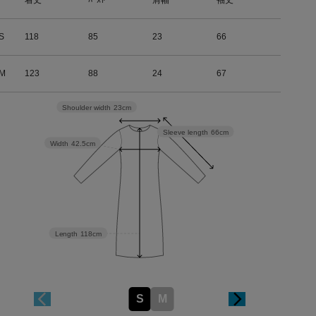
着丈
ﾊﾞｽﾄ
肩幅
袖丈
S
118
85
23
66
M
123
88
24
67
Shoulder width
23cm
Sleeve length
66cm
Width
42.5cm
Length
118cm
S
M