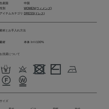
生産国
中国
性別
WOMEN(ウィメンズ)
アイテムカテゴリ
DRESS(ドレス)
素材とお手入れ方法
素材
本体 ｺｯﾄﾝ100%
お洗濯について
サイズ