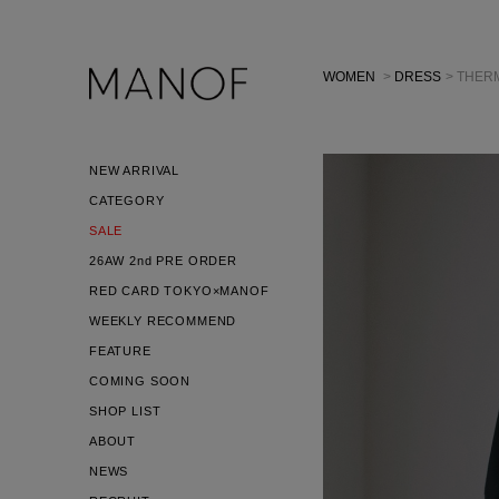
WOMEN
>
DRESS
> THER
NEW ARRIVAL
CATEGORY
SALE
26AW 2nd PRE ORDER
RED CARD TOKYO×MANOF
WEEKLY RECOMMEND
FEATURE
COMING SOON
SHOP LIST
ABOUT
NEWS