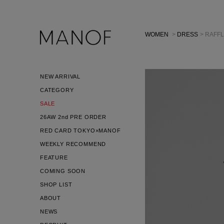
WOMEN
>
DRESS
> RAFF
NEW ARRIVAL
CATEGORY
SALE
26AW 2nd PRE ORDER
RED CARD TOKYO×MANOF
WEEKLY RECOMMEND
FEATURE
COMING SOON
SHOP LIST
ABOUT
NEWS