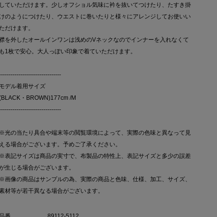
していただけます。少しオフショル気味に衿を抜いてつけたり、たすき掛
けのようにつけたり、ウエストに巻いたりと様々にアレンジしてお使いい
ただけます。
襟を外したオールインワンは浅めのVネックなのでインナーを入れなくて
も1枚で安心。大人っぽい印象で着ていただけます。
--------------------------------
モデル着用サイズ
(BLACK・BROWN)177cm /M
--------------------------------
※光の当たり具合や端末等の閲覧環境によって、実際の色味と異なって見
える場合がございます。予めご了承ください。
※表記サイズは商品の実寸で、布製品の特性上、表記サイズと多少の誤差
が生じる場合がございます。
※画像の商品はサンプルの為、実際の商品と色味、仕様、加工、サイズ、
素材等が若干異なる場合がございます。
品番
89112-5112