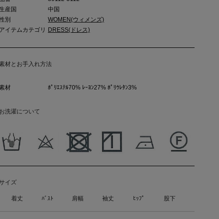
生産国
中国
性別
WOMEN(ウィメンズ)
アイテムカテゴリ
DRESS(ドレス)
素材とお手入れ方法
素材
ﾎﾟﾘｴｽﾃﾙ70% ﾚｰﾖﾝ27% ﾎﾟﾘｳﾚﾀﾝ3%
お洗濯について
サイズ
着丈
ﾊﾞｽﾄ
肩幅
袖丈
ﾋｯﾌﾟ
股下