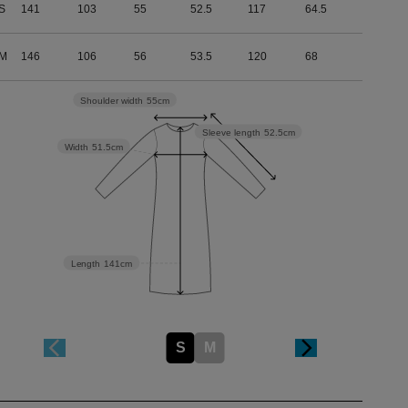
S
141
103
55
52.5
117
64.5
M
146
106
56
53.5
120
68
Shoulder width
55cm
Sleeve length
52.5cm
Width
51.5cm
Length
141cm
S
M