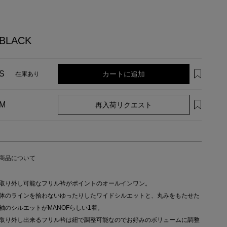
BLACK
カートに追加
S
在庫あり
再入荷リクエスト
M
商品について
取り外し可能なフリル衿がポイントのオールインワン。
体のラインを拾わないゆったりしたワイドシルエットと、丸みをもたせた
袖のシルエットがMANOFらしい1着。
取り外し出来るフリル衿は紐で調整可能なのでお好みのボリュームに調整