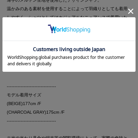
温かみのある素材を使用することによって羽織りとしても着用
しやすく、シャツとしてはカジュアルなニュアンスで着用いた
だけます。
肩からタックを入れ、切り替え位置を少し外側にすることで袖
が中に入り、肩幅や気になる二の腕をすっきりと見せてくれま
す。
同素材のベルトも付いておりウエストで留めると、スタイリン
グにメリハリをプラスできます。
--------------------------------
モデル着用サイズ
(BEIGE)177cm /F
(CHARCOAL GRAY)175cm /F
--------------------------------
※光の当たり具合や端末等の閲覧環境によって、実際の色味と