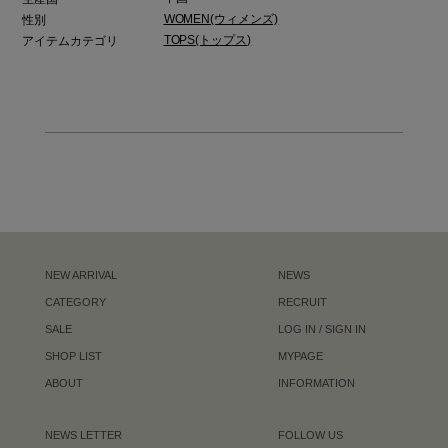
WOMEN(ウィメンズ)
性別
TOPS(トップス)
アイテムカテゴリ
NEW ARRIVAL
NEWS
CATEGORY
RECRUIT
SALE
LOG IN / SIGN IN
SHOP LIST
MYPAGE
ABOUT
INFORMATION
NEWS LETTER
FOLLOW US