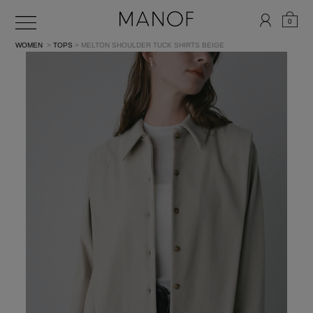
0
WOMEN
>
TOPS
> MELTON SHOULDER TUCK SHIRTS
BEIGE