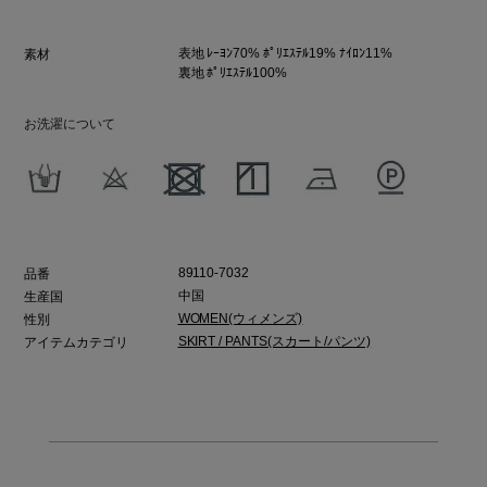
表地 ﾚｰﾖﾝ70% ﾎﾟﾘｴｽﾃﾙ19% ﾅｲﾛﾝ11%
素材
裏地 ﾎﾟﾘｴｽﾃﾙ100%
お洗濯について
89110-7032
品番
中国
生産国
WOMEN(ウィメンズ)
性別
SKIRT / PANTS(スカート/パンツ)
アイテムカテゴリ