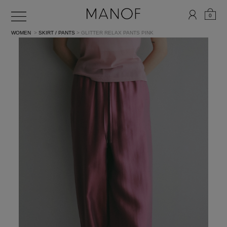
0
WOMEN
>
SKIRT / PANTS
> GLITTER RELAX PANTS
PINK