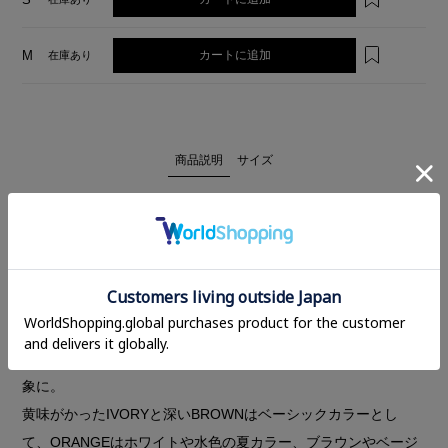
カートに追加
M
在庫あり
商品説明
サイズ
控えめな光沢感のある生地のリラックスパンツ。
太めのシルエットにウエストのドローストリングでリラックス
感がありつつ、光沢感のある素材を使用することでカジュアル
になりすぎないパンツに仕上げました。
光沢感に加えシワ感もあるので、きれいすぎない洗練された印
象に。
黄味がかったIVORYと深いBROWNはベーシックカラーとし
て、ORANGEはホワイトや水色の夏カラー、ブラウンやベージ