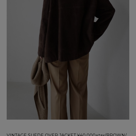
VINTAGE SUEDE OVER JACKET ¥40,000+tax/BROWN/