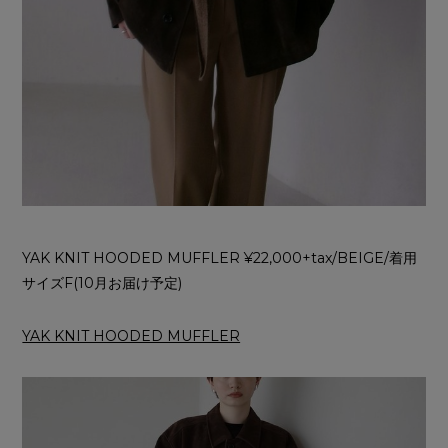
YAK KNIT HOODED MUFFLER ¥22,000+tax/BEIGE/着用
サイズF(10月お届け予定)
YAK KNIT HOODED MUFFLER