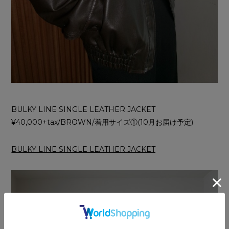
BULKY LINE SINGLE LEATHER JACKET
¥40,000+tax/BROWN/着用サイズ①(10月お届け予定)
BULKY LINE SINGLE LEATHER JACKET