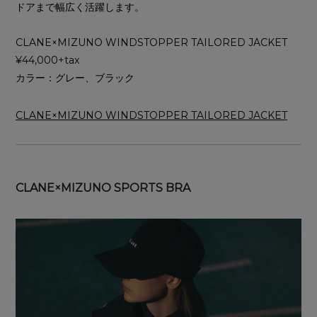
ドアまで幅広く活躍します。
CLANE×MIZUNO WINDSTOPPER TAILORED JACKET
¥44,000+tax
カラー：グレー、ブラック
CLANE×MIZUNO WINDSTOPPER TAILORED JACKET
CLANE×MIZUNO SPORTS BRA