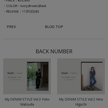
・PRICE：¥20,900
・COLOR：Ivory,Brown,Black
・RELEASE：11月5日(水)
PREV
BLOG TOP
BACK NUMBER
My DENIM STYLE Vol.3 Yoko
My DENIM STYLE Vol.2 Hina
Matsuda
Higuchi