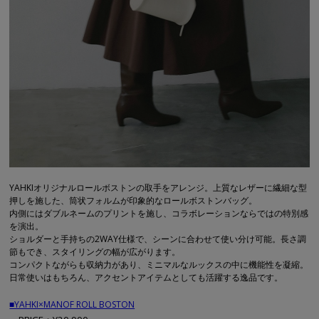
YAHKIオリジナルロールボストンの取手をアレンジ。上質なレザーに繊細な型
押しを施した、筒状フォルムが印象的なロールボストンバッグ。
内側にはダブルネームのプリントを施し、コラボレーションならではの特別感
を演出。
ショルダーと手持ちの2WAY仕様で、シーンに合わせて使い分け可能。長さ調
節もでき、スタイリングの幅が広がります。
コンパクトながらも収納力があり、ミニマルなルックスの中に機能性を凝縮。
日常使いはもちろん、アクセントアイテムとしても活躍する逸品です。
■YAHKI×MANOF ROLL BOSTON